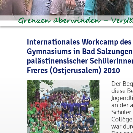
Internationales Workcamp des 
Gymnasiums in Bad Salzungen
palästinensischer SchülerInne
Freres (Ostjerusalem) 2010
Der Beg
diese B
Jugendl
an der 
Schüler
Collège
war dur