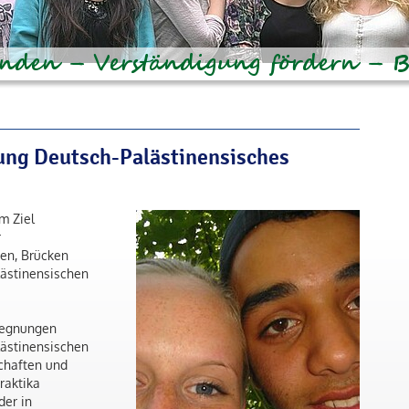
ung Deutsch-Palästinensisches
m Ziel
r
ten, Brücken
ästinensischen
egegnungen
ästinensischen
chaften und
raktika
der in