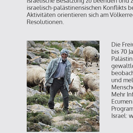
israelische Besatzung zu beenden und 
israelisch-palästinensischen Konflikts b
Aktivitäten orientieren sich am Völkerr
Resolutionen.
Die Frei
bis 70 J
Palästin
gewaltl
beobach
und mel
Mensche
Mehr In
Ecumen
Program
Israel: